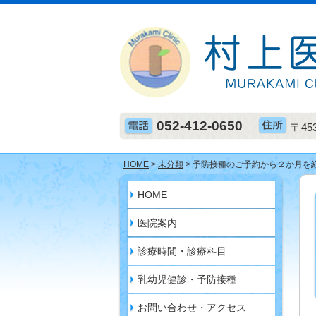
052-412-0650
〒45
HOME
>
未分類
> 予防接種のご予約から２か月を
HOME
医院案内
診療時間・診療科目
乳幼児健診・予防接種
お問い合わせ・アクセス